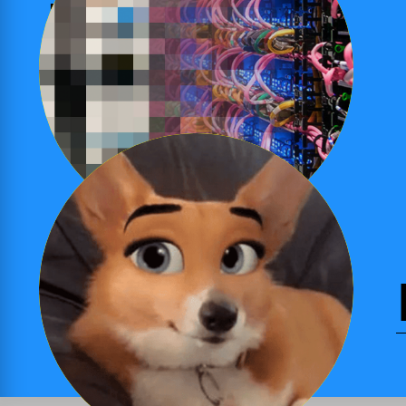
Bescherm je
*
Ook te boeken als natural-dye workshop voor
Read More
bedrijfs- of teamuitjes
gezicht!
De workshop start met een introductie over wat
gezichtsherkenningssoftware is, wat de voordelen en
.…
problemen hiervan kunnen zijn, en hoe je er zelf mee
kunt omgaan. Vervolgens gaan de studenten zelf aan
Read More
de slag met het maken van een accessoire die
ervoor zorgt dat je niet te herkennen bent door de
software.