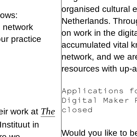
organised cultural 
lows:
Netherlands. Throu
g network
on work in the digita
ur practice
accumulated vital k
network, and we ar
resources with up-
Applications f
Digital Maker 
closed
The
eir work at
nstituut in
Would you like to 
re we