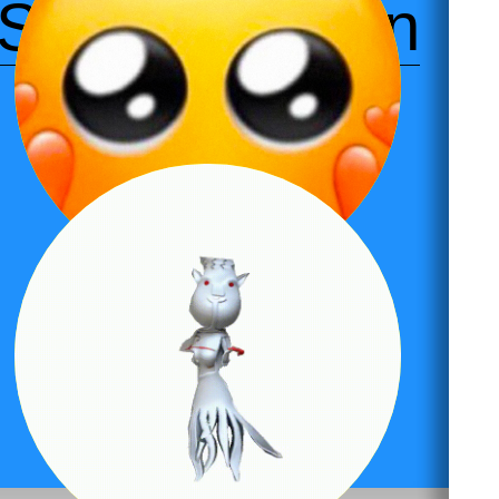
Samenwerken
verdrietige gezichtjes op je telefoon. Tijdens deze
workshop leer je alles over de achtergrond van de
emoji en ontwerp je je eigen (digitale) stickerset.…
met AI
Read More
Hoe ziet AI eruit als het een lichaam zou hebben? In
deze workshop brengen deelnemers hun
gezamelijke tekening, middels AI technologie, tot
leven.…
Read More