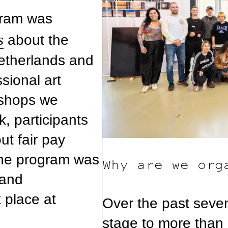
gram was
s
about the
Netherlands and
sional art
rkshops we
, participants
ut fair pay
The program was
Why are we org
 and
k place at
Over the past seve
stage to more than