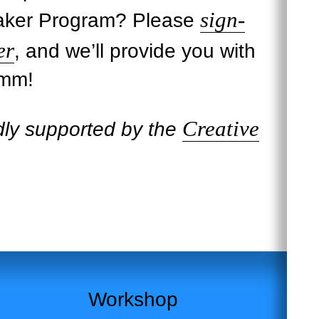
sign-
Maker Program? Please
er
, and we’ll provide you with
Hmm!
Creative
dly supported by the
Workshop