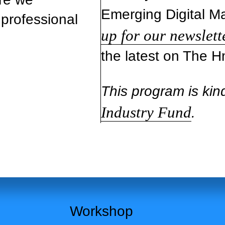
Emerging Digital 
 professional
up for our newslett
the latest on The 
This program is kin
Industry Fund
.
Workshop